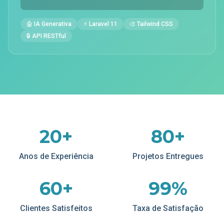
🤖 IA Generativa
⚡ Laravel 11
🎨 Tailwind CSS
🔒 API RESTful
20+
80+
Anos de Experiência
Projetos Entregues
60+
99%
Clientes Satisfeitos
Taxa de Satisfação