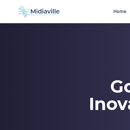
Home
G
Inov