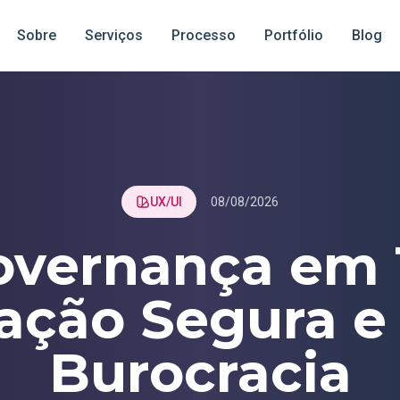
Sobre
Serviços
Processo
Portfólio
Blog
UX/UI
08/08/2026
overnança em T
ação Segura 
Burocracia