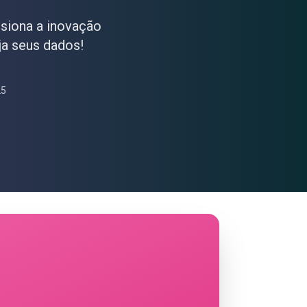
siona a inovação
ja seus dados!
25