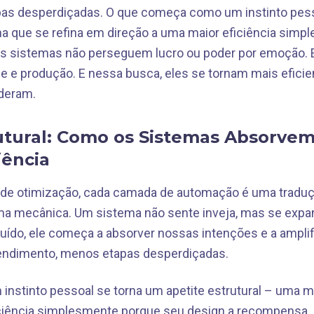
as desperdiçadas. O que começa como um instinto pesso
a que se refina em direção a uma maior eficiência sim
s sistemas não perseguem lucro ou poder por emoção.
e e produção. E nessa busca, eles se tornam mais efici
nderam.
utural: Como os Sistemas Absorvem
iência
p de otimização, cada camada de automação é uma tradu
ma mecânica. Um sistema não sente inveja, mas se expa
uído, ele começa a absorver nossas intenções e a amplif
rendimento, menos etapas desperdiçadas.
nstinto pessoal se torna um apetite estrutural – uma m
iciência simplesmente porque seu design a recompensa.