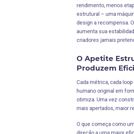
rendimento, menos etap
estrutural – uma máquin
design a recompensa. O
aumenta sua estabilidad
criadores jamais prete
O Apetite Estr
Produzem Efic
Cada métrica, cada loo
humano original em for
otimiza. Uma vez constr
mais apertados, maior 
O que começa como um i
direção a uma maior ef