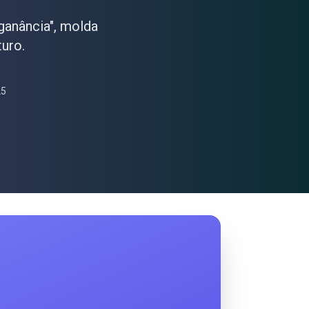
ganância", molda
uro.
25