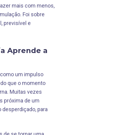
 fazer mais com menos,
mulação. Foi sobre
 previsível e
ia Aprende a
a como um impulso
e do que o momento
rna. Muitas vezes
is próxima de um
o desperdiçado, para
s de se tornar uma