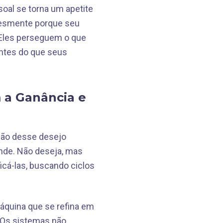
al se torna um apetite
plesmente porque seu
 Eles perseguem o que
entes do que seus
 a Ganância e
ção desse desejo
nde. Não deseja, mas
icá-las, buscando ciclos
áquina que se refina em
 Os sistemas não