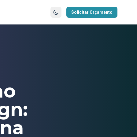
Solicitar Orçamento
mo
gn:
rna