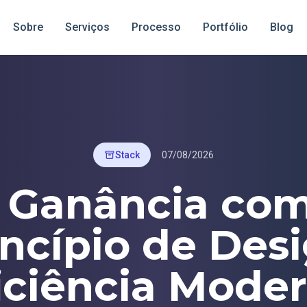
Sobre
Serviços
Processo
Portfólio
Blog
Stack
07/08/2026
 Ganância co
incípio de Desi
iciência Mode