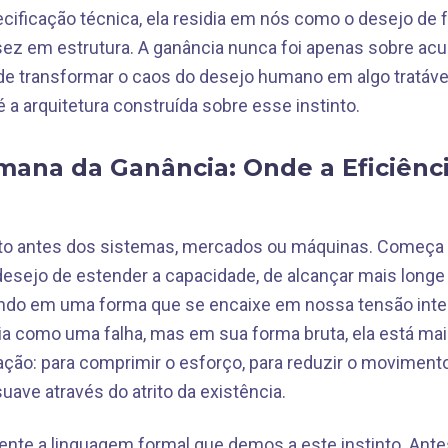
ificação técnica, ela residia em nós como o desejo de
ez em estrutura. A ganância nunca foi apenas sobre acu
 de transformar o caos do desejo humano em algo tratável,
é a arquitetura construída sobre esse instinto.
mana da Ganância: Onde a Eficiênc
to antes dos sistemas, mercados ou máquinas. Começ
desejo de estender a capacidade, de alcançar mais long
undo em uma forma que se encaixe em nossa tensão inte
ia como uma falha, mas em sua forma bruta, ela está ma
ação: para comprimir o esforço, para reduzir o moviment
ave através do atrito da existência.
ente a linguagem formal que demos a este instinto. Ante