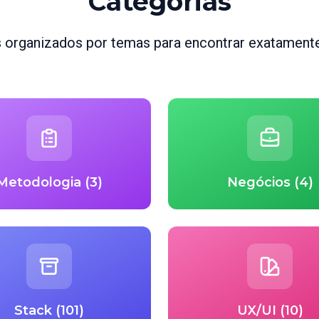
Categorias
s organizados por temas para encontrar exatamente
Metodologia (3)
Negócios (4)
Stack (101)
UX/UI (10)