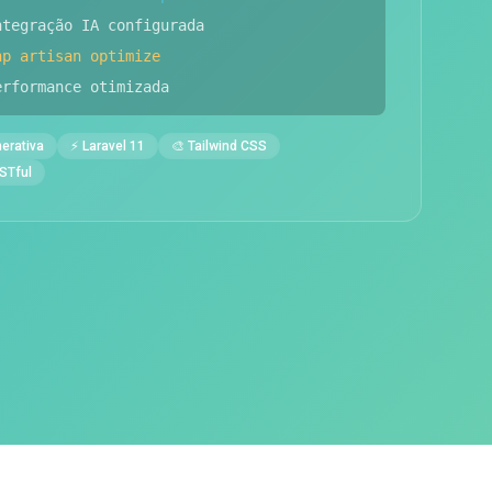
ntegração IA configurada
hp artisan optimize
erformance otimizada
nerativa
⚡ Laravel 11
🎨 Tailwind CSS
ESTful