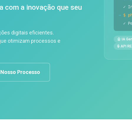
a com a inovação que seu
✓ I
→
$ p
✓ P
s digitais eficientes.
🤖 IA Ge
ue otimizam processos e
🔒 API R
 Nosso Processo