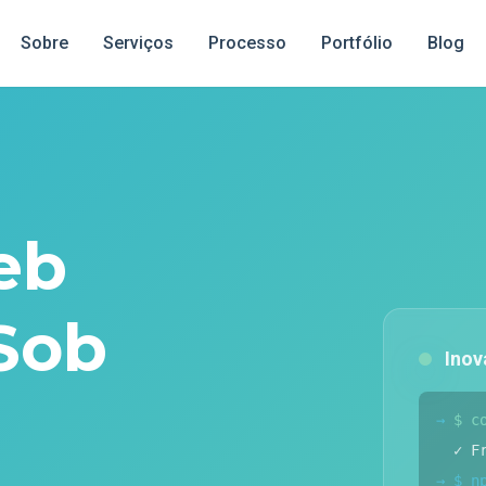
Sobre
Serviços
Processo
Portfólio
Blog
eb
Sob
Ino
→
$ c
✓ F
→
$ n