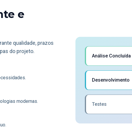
nte e
nte qualidade, prazos
pas do projeto.
Análise Concluída
ecessidades.
Desenvolvimento
nologias modernas.
Testes
uo.