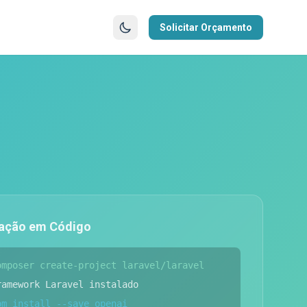
Solicitar Orçamento
vação em Código
omposer create-project laravel/laravel
ramework Laravel instalado
pm install --save openai